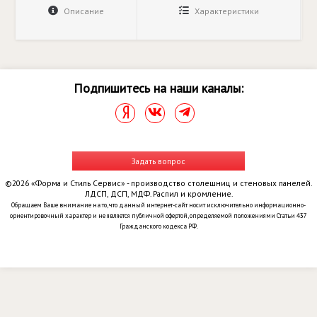
Описание
Характеристики
Подпишитесь на наши каналы:
Задать вопрос
©2026 «Форма и Стиль Сервис» - производство столешниц и стеновых панелей.
ЛДСП, ДСП, МДФ. Распил и кромление.
Обращаем Ваше внимание на то, что данный интернет-сайт носит исключительно информационно-
ориентировочный характер и не является публичной офертой, определяемой положениями Статьи 437
Гражданского кодекса РФ.