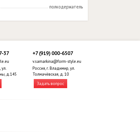
полкодержатель
7-37
+7 (919) 000-6507
le.eu
v.samarkina@form-style.eu
 ул.
Россия, г. Владимир, ул.
ны, д.145
Толмачёвская, д. 10
Задать вопрос