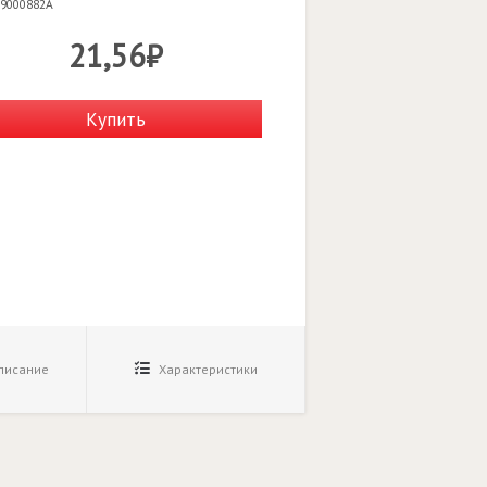
 9000882A
21,56₽
Купить
исание
Характеристики