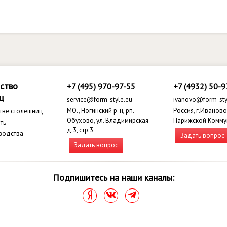
ство
+7 (495) 970-97-55
+7 (4932) 50-9
ц
service@form-style.eu
ivanovo@form-sty
МО., Ногинский р-н, рп.
Россия, г.Иваново,
тве столешниц
Обухово, ул. Владимирская
Парижской Комму
ть
д.3, стр.3
водства
Задать вопрос
Задать вопрос
Подпишитесь на наши каналы: