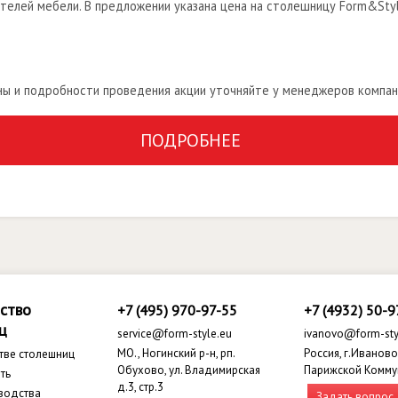
телей мебели. В предложении указана цена на столешницу Form&Styl
ены и подробности проведения акции уточняйте у менеджеров компан
ПОДРОБНЕЕ
ство
+7 (495) 970-97-55
+7 (4932) 50-9
ц
service@form-style.eu
ivanovo@form-sty
МО., Ногинский р-н, рп.
Россия, г.Иваново,
тве столешниц
Обухово, ул. Владимирская
Парижской Комму
ть
д.3, стр.3
водства
Задать вопрос