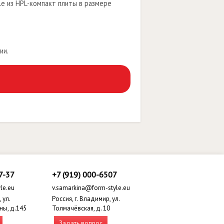
e из HPL-компакт плиты в размере
ии.
7-37
+7 (919) 000-6507
le.eu
v.samarkina@form-style.eu
 ул.
Россия, г. Владимир, ул.
ны, д.145
Толмачёвская, д. 10
Задать вопрос