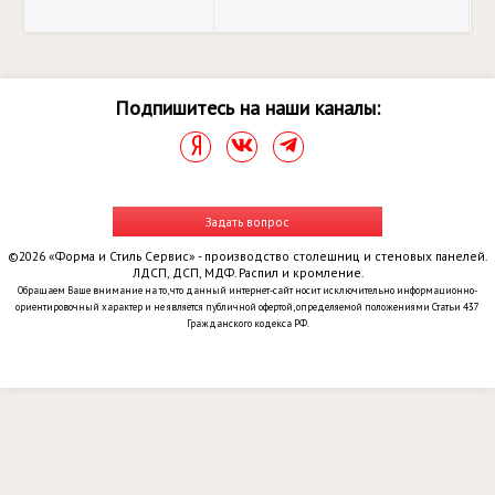
Подпишитесь на наши каналы:
Задать вопрос
©2026 «Форма и Стиль Сервис» - производство столешниц и стеновых панелей.
ЛДСП, ДСП, МДФ. Распил и кромление.
Обращаем Ваше внимание на то, что данный интернет-сайт носит исключительно информационно-
ориентировочный характер и не является публичной офертой, определяемой положениями Статьи 437
Гражданского кодекса РФ.