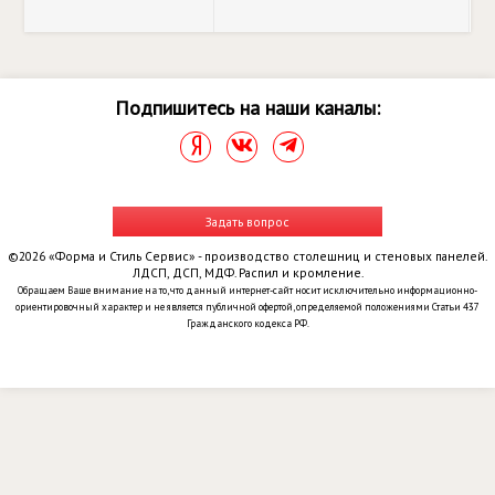
Подпишитесь на наши каналы:
Задать вопрос
©2026 «Форма и Стиль Сервис» - производство столешниц и стеновых панелей.
ЛДСП, ДСП, МДФ. Распил и кромление.
Обращаем Ваше внимание на то, что данный интернет-сайт носит исключительно информационно-
ориентировочный характер и не является публичной офертой, определяемой положениями Статьи 437
Гражданского кодекса РФ.