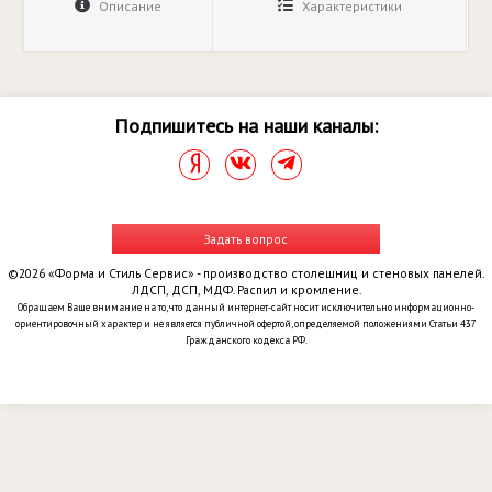
Описание
Характеристики
Подпишитесь на наши каналы:
Задать вопрос
©2026 «Форма и Стиль Сервис» - производство столешниц и стеновых панелей.
ЛДСП, ДСП, МДФ. Распил и кромление.
Обращаем Ваше внимание на то, что данный интернет-сайт носит исключительно информационно-
ориентировочный характер и не является публичной офертой, определяемой положениями Статьи 437
Гражданского кодекса РФ.