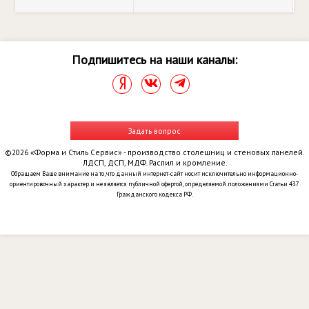
Подпишитесь на наши каналы:
Задать вопрос
©2026 «Форма и Стиль Сервис» - производство столешниц и стеновых панелей.
ЛДСП, ДСП, МДФ. Распил и кромление.
Обращаем Ваше внимание на то, что данный интернет-сайт носит исключительно информационно-
ориентировочный характер и не является публичной офертой, определяемой положениями Статьи 437
Гражданского кодекса РФ.