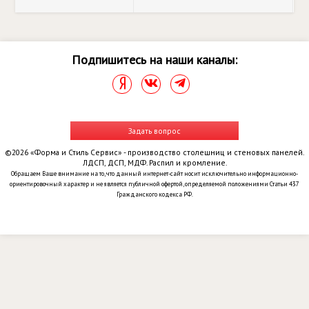
Подпишитесь на наши каналы:
Задать вопрос
©2026 «Форма и Стиль Сервис» - производство столешниц и стеновых панелей.
ЛДСП, ДСП, МДФ. Распил и кромление.
Обращаем Ваше внимание на то, что данный интернет-сайт носит исключительно информационно-
ориентировочный характер и не является публичной офертой, определяемой положениями Статьи 437
Гражданского кодекса РФ.