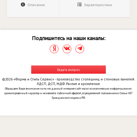
Описание
Характеристики
Подпишитесь на наши каналы:
Задать вопрос
©2026 «Форма и Стиль Сервис» - производство столешниц и стеновых панелей.
ЛДСП, ДСП, МДФ. Распил и кромление.
Обращаем Ваше внимание на то, что данный интернет-сайт носит исключительно информационно-
ориентировочный характер и не является публичной офертой, определяемой положениями Статьи 437
Гражданского кодекса РФ.