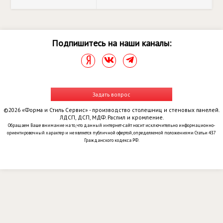
Подпишитесь на наши каналы:
Задать вопрос
©2026 «Форма и Стиль Сервис» - производство столешниц и стеновых панелей.
ЛДСП, ДСП, МДФ. Распил и кромление.
Обращаем Ваше внимание на то, что данный интернет-сайт носит исключительно информационно-
ориентировочный характер и не является публичной офертой, определяемой положениями Статьи 437
Гражданского кодекса РФ.