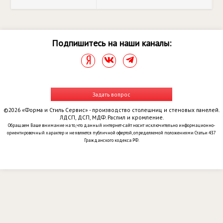
Подпишитесь на наши каналы:
Задать вопрос
©2026 «Форма и Стиль Сервис» - производство столешниц и стеновых панелей.
ЛДСП, ДСП, МДФ. Распил и кромление.
Обращаем Ваше внимание на то, что данный интернет-сайт носит исключительно информационно-
ориентировочный характер и не является публичной офертой, определяемой положениями Статьи 437
Гражданского кодекса РФ.