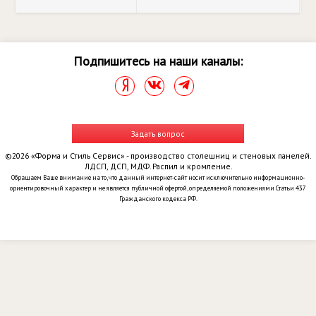
Подпишитесь на наши каналы:
Задать вопрос
©2026 «Форма и Стиль Сервис» - производство столешниц и стеновых панелей.
ЛДСП, ДСП, МДФ. Распил и кромление.
Обращаем Ваше внимание на то, что данный интернет-сайт носит исключительно информационно-
ориентировочный характер и не является публичной офертой, определяемой положениями Статьи 437
Гражданского кодекса РФ.