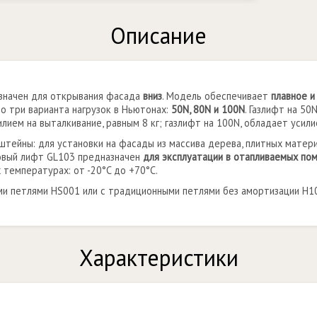
Описание
значен для открывания фасада
вниз
. Модель обеспечивает
плавное и
о три варианта нагрузок в Ньютонах:
50N, 80N и 100N
. Газлифт на 50
илием на выталкивание, равным 8 кг; газлифт на 100N, обладает усили
тейны: для установки на фасады из массива дерева, плитных матер
овый лифт GL103 предназначен
для эксплуатации в отапливаемых по
 температурах: от -20°C до +70°C.
и петлями HS001 или с традиционными петлями без амортизации Н10
Характеристики