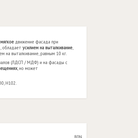
 мягкое
движение фасада при
N, обладает
усилием на выталкивание
,
ем на выталкивание, равным 10 кг.
иалов (ЛДСП / МДФ) и на фасады с
мещениях
, но может
0, Н102.
80N