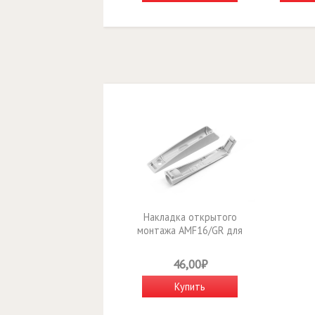
Накладка открытого
монтажа AMF16/GR для
толкателей AMF14/GR и
AMF15/GR
46,00₽
Купить