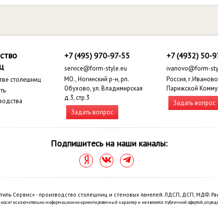
ство
+7 (495) 970-97-55
+7 (4932) 50-9
ц
service@form-style.eu
ivanovo@form-sty
МО., Ногинский р-н, рп.
Россия, г.Иваново,
тве столешниц
Обухово, ул. Владимирская
Парижской Комму
ть
д.3, стр.3
водства
Задать вопрос
Задать вопрос
Подпишитесь на наши каналы:
тиль Сервис» - производство столешниц и стеновых панелей. ЛДСП, ДСП, МДФ. Ра
 носит исключительно информационно-ориентировочный характер и не является публичной офертой, опред