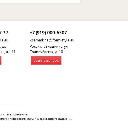
7-37
+7 (919) 000-6507
le.eu
v.samarkina@form-style.eu
 ул.
Россия, г. Владимир, ул.
ны, д.145
Толмачёвская, д. 10
Задать вопрос
спил и кромление.
еляемой положениями Статьи 437 Гражданского кодекса РФ.