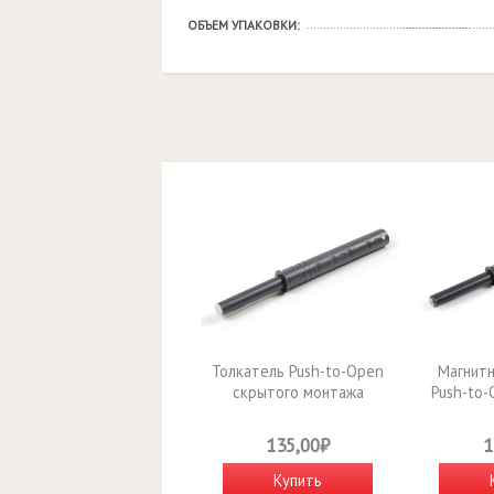
ОБЪЕМ УПАКОВКИ:
Толкатель Push-to-Open
Магнитн
скрытого монтажа
Push-to
AMF14/GRPH
монтаж
135,00₽
1
Купить