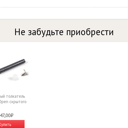
Не забудьте приобрести
ый толкатель
-Open скрытого
а AMF15/GRPH
47,00₽
Купить