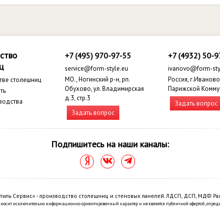
ство
+7 (495) 970-97-55
+7 (4932) 50-9
ц
service@form-style.eu
ivanovo@form-sty
МО., Ногинский р-н, рп.
Россия, г.Иваново,
тве столешниц
Обухово, ул. Владимирская
Парижской Комму
ть
д.3, стр.3
водства
Задать вопрос
Задать вопрос
Подпишитесь на наши каналы:
тиль Сервис» - производство столешниц и стеновых панелей. ЛДСП, ДСП, МДФ. Ра
 носит исключительно информационно-ориентировочный характер и не является публичной офертой, опред