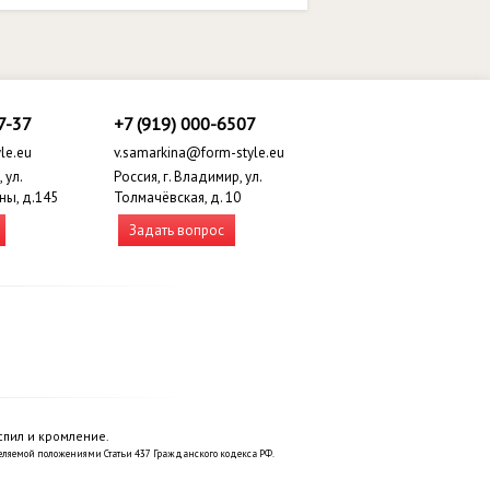
7-37
+7 (919) 000-6507
le.eu
v.samarkina@form-style.eu
 ул.
Россия, г. Владимир, ул.
ны, д.145
Толмачёвская, д. 10
Задать вопрос
спил и кромление.
еляемой положениями Статьи 437 Гражданского кодекса РФ.