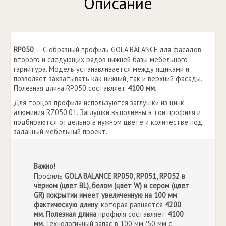
Описание
RP050
— C-образный профиль GOLA BALANCE для фасадов
второго и следующих рядов нижней базы мебельного
гарнитура. Модель устанавливается между ящиками и
позволяет захватывать как нижний, так и верхний фасады.
Полезная длина RP050 составляет
4100 мм
.
Для торцов профиля используются заглушки из цинк-
алюминия RZ050.01. Заглушки выполнены в тон профиля и
подбираются отдельно в нужном цвете и количестве под
заданный мебельный проект.
Важно!
Профиль
GOLA BALANCE RP050, RP051, RP052 в
чёрном (цвет BL), белом (цвет W) и сером (цвет
GR) покрытии имеет увеличенную на 100 мм
фактическую длину
, которая равняется
4200
мм. Полезная длина
профиля составляет
4100
мм
. Технологичный запас в 100 мм (50 мм с