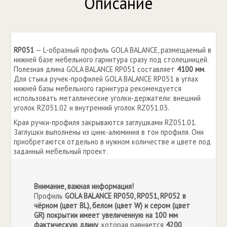
Описание
RP051
— L-образный профиль GOLA BALANCE, размещаемый в
нижней базе мебельного гарнитура сразу под столешницей.
Полезная длина GOLA BALANCE RP051 составляет
4100 мм
.
Для стыка ручек-профилей GOLA BALANCE RP051 в углах
нижней базы мебельного гарнитура рекомендуется
использовать металлические уголки-держатели: внешний
уголок RZ051.02 и внутренний уголок RZ051.03.
Края ручки-профиля закрываются заглушками RZ051.01.
Заглушки выполнены из цинк-алюминия в тон профиля. Они
приобретаются отдельно в нужном количестве и цвете под
заданный мебельный проект.
Внимание, важная информация!
Профиль
GOLA BALANCE RP050, RP051, RP052 в
чёрном (цвет BL), белом (цвет W) и сером (цвет
GR) покрытии имеет увеличенную на 100 мм
фактическую длину
, которая равняется
4200