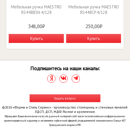
Мебельная ручка MAESTRO
Мебельная ручка MAESTRO
RS448BSN.4/128
RS448CP.4/128
348,00₽
250,00₽
Купить
Купить
Подпишитесь на наши каналы:
Задать вопрос
©2026 «Форма и Стиль Сервис» - производство столешниц и стеновых панелей.
ЛДСП, ДСП, МДФ. Распил и кромление.
Обращаем Ваше внимание на то, что данный интернет-сайт носит исключительно информационно-
ориентировочный характер и не является публичной офертой, определяемой положениями Статьи 437
Гражданского кодекса РФ.