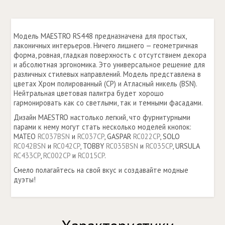
Модель MAESTRO RS448 предназначена для простых,
лаконичных интерьеров. Ничего лишнего — геометричная
форма, ровная, гладкая поверхность с отсутствием декора
и абсолютная эргономика. Это универсальное решение для
различных стилевых направлений. Модель представлена в
цветах Хром полированный (СР) и Атласный никель (ВSN).
Нейтральная цветовая палитра будет хорошо
гармонировать как со светлыми, так и темными фасадами.
Дизайн MAESTRO настолько легкий, что фурнитурными
парами к нему могут стать несколько моделей кнопок:
MATEO
RC037BSN
и
RC037CP
, GASPAR
RC022CP
, SOLO
RC042BSN
и
RC042CP
, TOBBY
RC035BSN
и
RC035CP
, URSULA
RC433CP
,
RC002CP
и
RC015CP
.
Смело полагайтесь на свой вкус и создавайте модные
дуэты!