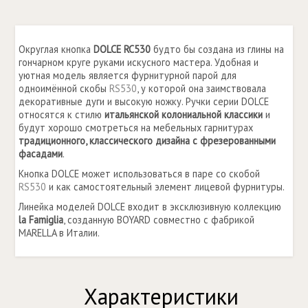
Округлая кнопка
DOLCE RC530
будто бы создана из глины на
гончарном круге руками искусного ма­стера. Удобная и
уютная модель является фур­нитурной парой для
одноимённой скобы
RS530
, у которой она за­имствовала
декоративные дуги и высокую ножку. Ручки серии DOLCE
относятся к стилю
итальянской колониальной классики
и
будут хорошо смотреться на мебельных гарнитурах
традиционного, классического дизайна с фрезерованными
фасадами
.
Кнопка DOLCE может использоваться в паре со скобой
RS530
и как самостоятельный элемент лицевой фурнитуры.
Линейка моделей DOLCE входит в эксклюзивную коллекцию
la Famiglia
, созданную BOYARD совместно с фабрикой
MARELLA в Италии.
Характеристики