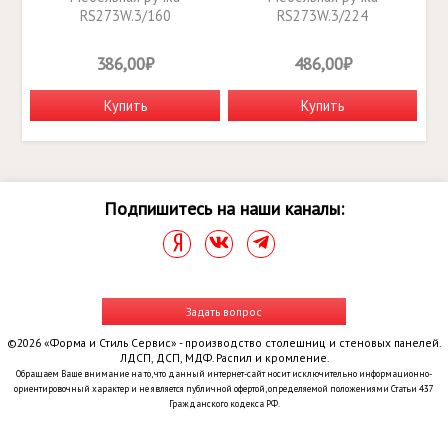
RS273W.3/160
RS273W.3/224
386,00₽
486,00₽
Купить
Купить
Подпишитесь на наши каналы:
Задать вопрос
©2026 «Форма и Стиль Сервис» - производство столешниц и стеновых панелей.
ЛДСП, ДСП, МДФ. Распил и кромление.
Обращаем Ваше внимание на то, что данный интернет-сайт носит исключительно информационно-
ориентировочный характер и не является публичной офертой, определяемой положениями Статьи 437
Гражданского кодекса РФ.