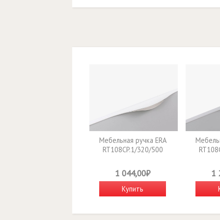
Мебельная ручка ERA
Мебельн
RT108CP.1/320/500
RT108C
1 044,00₽
1 
Купить