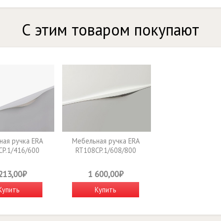
С этим товаром покупают
ая ручка ERA
Мебельная ручка ERA
P.1/416/600
RT108CP.1/608/800
213,00₽
1 600,00₽
Купить
Купить