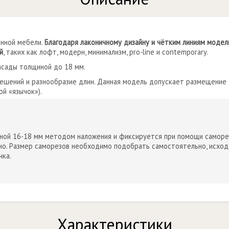
енной мебели.
Благодаря лаконичному дизайну и чётким линиям модел
й
, таких как лофт, модерн, минимализм, pro-line и contemporary.
асады толщиной до 18 мм.
решений и разнообразие длин. Данная модель допускает размещение
й «язычок»).
ой 16-18 мм методом наложения и фиксируется при помощи саморез
о. Размер саморезов необходимо подобрать самостоятельно, исходя
чка.
Характеристики