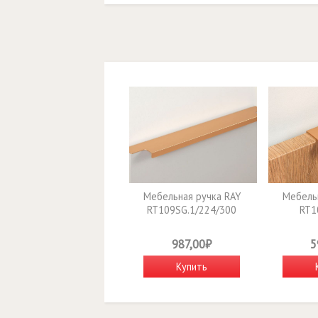
Мебельная ручка RAY
Мебельн
RT109SG.1/224/300
RT1
987,00₽
5
Купить