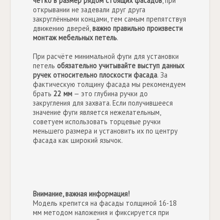
чётко в размер рядом стоящих фасадов
, при
открывании не задевали друг друга
закруглёнными концами, тем самым препятствуя
движению дверей,
важно правильно произвести
монтаж мебельных петель
.
При расчёте минимальной фуги для установки
петель
обязательно учитывайте выступ данных
ручек относительно плоскости фасада
. За
фактическую толщину фасада мы рекомендуем
брать
22 мм
— это глубина ручки до
закругления для захвата. Если получившееся
значение фуги является нежелательным,
советуем использовать торцевые ручки
меньшего размера и установить их по центру
фасада как широкий язычок.
Внимание, важная информация!
Модель крепится на фасады толщиной 16-18
мм методом наложения и фиксируется при