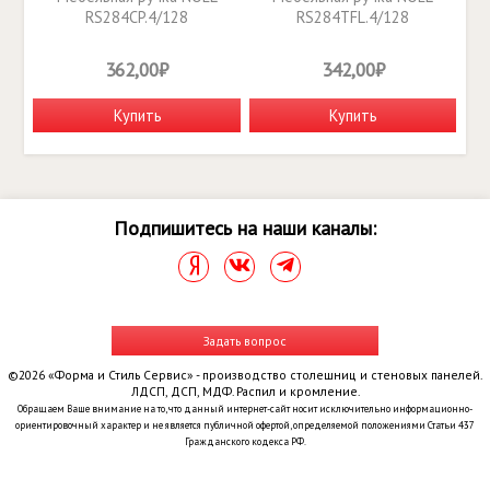
RS284CP.4/128
RS284TFL.4/128
362,00₽
342,00₽
Купить
Купить
Подпишитесь на наши каналы:
Задать вопрос
©2026 «Форма и Стиль Сервис» - производство столешниц и стеновых панелей.
ЛДСП, ДСП, МДФ. Распил и кромление.
Обращаем Ваше внимание на то, что данный интернет-сайт носит исключительно информационно-
ориентировочный характер и не является публичной офертой, определяемой положениями Статьи 437
Гражданского кодекса РФ.