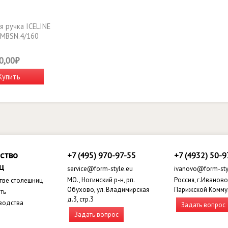
я ручка ICELINE
MBSN.4/160
0,00₽
Купить
ство
+7 (495) 970-97-55
+7 (4932) 50-9
ц
service@form-style.eu
ivanovo@form-sty
МО., Ногинский р-н, рп.
Россия, г.Иваново,
тве столешниц
Обухово, ул. Владимирская
Парижской Комму
ть
д.3, стр.3
водства
Задать вопрос
Задать вопрос