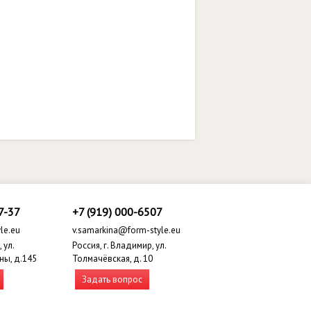
7-37
+7 (919) 000-6507
le.eu
v.samarkina@form-style.eu
 ул.
Россия, г. Владимир, ул.
ны, д.145
Толмачёвская, д. 10
Задать вопрос