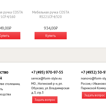
я ручка COSTA
Мебельная ручка COSTA
1CP.4/160
RS221CP.4/320
49,00₽
934,00₽
Купить
Купить
ство
+7 (495) 970-97-55
+7 (4932) 50-9
ц
service@form-style.eu
ivanovo@form-sty
МО., Ногинский р-н, рп.
Россия, г.Иваново,
тве столешниц
Обухово, ул. Владимирская
Парижской Комму
ть
д.3, стр.3
водства
Задать вопрос
Задать вопрос