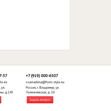
7-37
+7 (919) 000-6507
le.eu
v.samarkina@form-style.eu
 ул.
Россия, г. Владимир, ул.
ны, д.145
Толмачёвская, д. 10
Задать вопрос