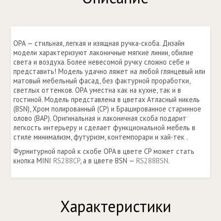
ОРА — стильная, легкая и изящная ручка-скоба. Дизайн
модели характеризуют лаконичные мягкие линии, обилие
света и воздуха. Более невесомой ручку сложно себе и
представить! Модель удачно ляжет на любой глянцевый или
матовый мебельный фасад, без фактурной проработки,
светлых оттенков. ОРА уместна как на кухне, так и в
гостиной. Модель представлена в цветах Атласный никель
(BSN), Хром полированный (СP) и Брашированное старинное
олово (BAP). Оригинальная и лаконичная скоба подарит
легкость интерьеру и сделает функциональной мебель в
стиле минимализм, футуризм, контемпорари и хай-тек .
Фурнитурной парой к скобе OPA в цвете СP может стать
кнопка MINI
RS288CP
, а в цвете BSN —
RS288BSN
.
Характеристики