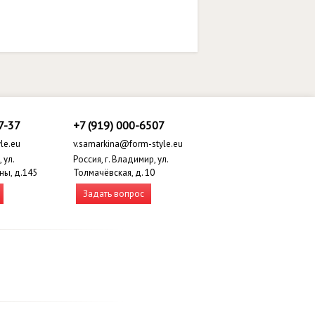
7-37
+7 (919) 000-6507
le.eu
v.samarkina@form-style.eu
 ул.
Россия, г. Владимир, ул.
ны, д.145
Толмачёвская, д. 10
Задать вопрос