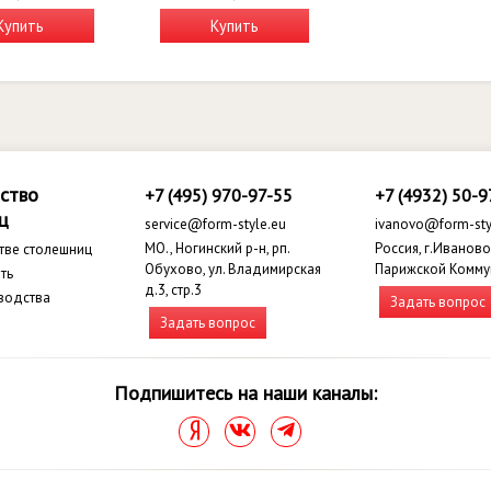
Купить
Купить
ство
+7 (495) 970-97-55
+7 (4932) 50-9
ц
service@form-style.eu
ivanovo@form-sty
МО., Ногинский р-н, рп.
Россия, г.Иваново,
тве столешниц
Обухово, ул. Владимирская
Парижской Комму
ть
д.3, стр.3
водства
Задать вопрос
Задать вопрос
Подпишитесь на наши каналы: