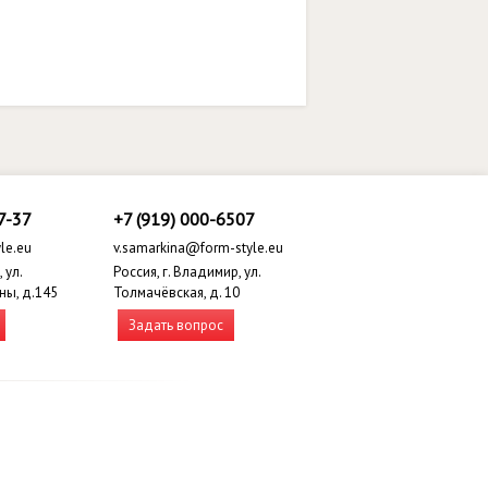
7-37
+7 (919) 000-6507
le.eu
v.samarkina@form-style.eu
 ул.
Россия, г. Владимир, ул.
ны, д.145
Толмачёвская, д. 10
Задать вопрос