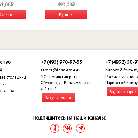
61,00₽
490,00₽
Купить
Купить
ство
+7 (495) 970-97-55
+7 (4932) 50-9
ц
service@form-style.eu
ivanovo@form-sty
МО., Ногинский р-н, рп.
Россия, г.Иваново,
тве столешниц
Обухово, ул. Владимирская
Парижской Комму
ть
д.3, стр.3
водства
Задать вопрос
Задать вопрос
Подпишитесь на наши каналы: