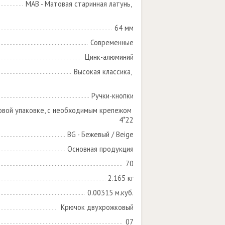
MAB - Матовая старинная латунь, 

64 мм
Современные
Цинк-алюминий
Высокая классика, 

Ручки-кнопки
овой упаковке, с необходимым крепежом 
4*22
BG - Бежевый / Beige
Основная продукция
70
2.165 кг
0.00315 м.куб.
Крючок двухрожковый
07