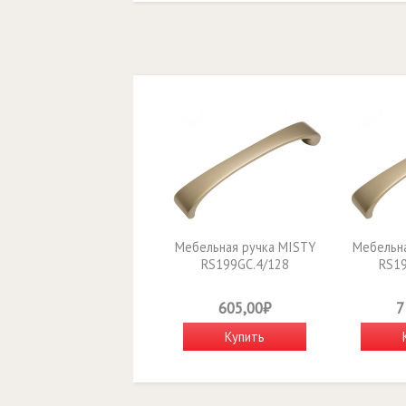
Мебельная ручка MISTY
Мебельна
RS199GC.4/128
RS19
605,00₽
7
Купить