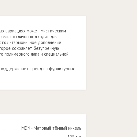
вых вариациях может мистическим
икель» отлично подходит для
ото» - гармоничное дополнение
оторое сохраняет безупречную
го полимерного лака и специальной
ь поддерживает тренд на фурнитурные
MDN - Матовый тёмный никель
128 мм