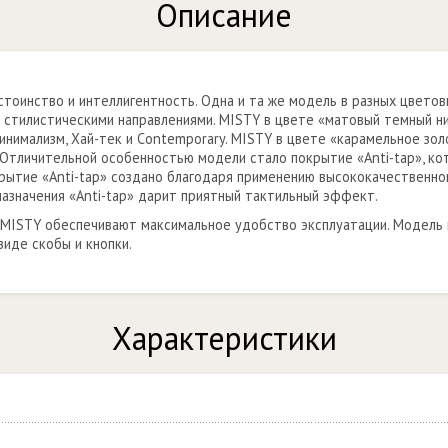
Описание
остоинство и интеллигентность. Одна и та же модель в разных цвето
 стилистическими направлениями. MISTY в цвете «матовый темный н
инимализм, Хай-тек и Сontemporary. MISTY в цвете «карамельное зол
a. Отличительной особенностью модели стало покрытие «Anti-tap», к
крытие «Anti-tap» создано благодаря применению высококачественно
назначения «Anti-tap» дарит приятный тактильный эффект.
 MISTY обеспечивают максимальное удобство эксплуатации. Модел
виде скобы и кнопки.
Характеристики