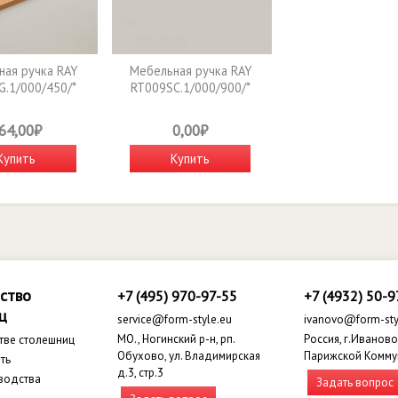
ая ручка RAY
Мебельная ручка RAY
G.1/000/450/*
RT009SC.1/000/900/*
64,00₽
0,00₽
Купить
Купить
ство
+7 (495) 970-97-55
+7 (4932) 50-9
ц
service@form-style.eu
ivanovo@form-sty
МО., Ногинский р-н, рп.
Россия, г.Иваново,
тве столешниц
Обухово, ул. Владимирская
Парижской Комму
ть
д.3, стр.3
водства
Задать вопрос