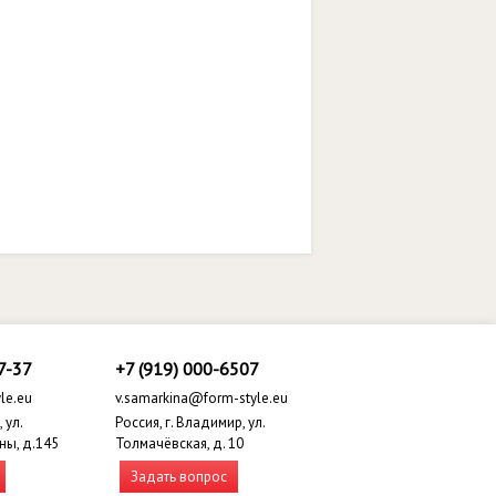
7-37
+7 (919) 000-6507
le.eu
v.samarkina@form-style.eu
 ул.
Россия, г. Владимир, ул.
ны, д.145
Толмачёвская, д. 10
Задать вопрос