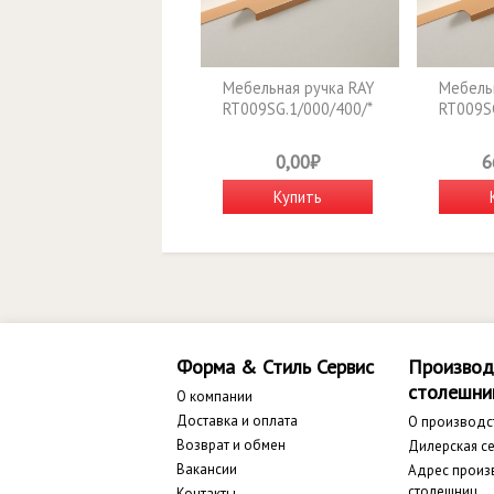
Мебельная ручка RAY
Мебельн
RT009SG.1/000/400/*
RT009S
0,00₽
6
Купить
Форма & Стиль Сервис
Производ
столешни
О компании
Доставка и оплата
О производс
Возврат и обмен
Дилерская се
Вакансии
Адрес произ
столешниц
Контакты