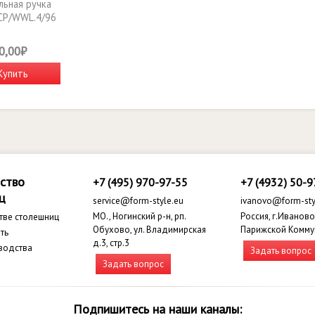
ьная ручка
CP/WWL.4/96
0,00₽
Купить
ство
+7 (495) 970-97-55
+7 (4932) 50-9
ц
service@form-style.eu
ivanovo@form-sty
МО., Ногинский р-н, рп.
Россия, г.Иваново,
тве столешниц
Обухово, ул. Владимирская
Парижской Комму
ть
д.3, стр.3
водства
Задать вопрос
Задать вопрос
Подпишитесь на наши каналы: