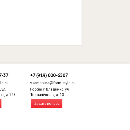
7-37
+7 (919) 000-6507
le.eu
v.samarkina@form-style.eu
 ул.
Россия, г. Владимир, ул.
ны, д.145
Толмачёвская, д. 10
Задать вопрос