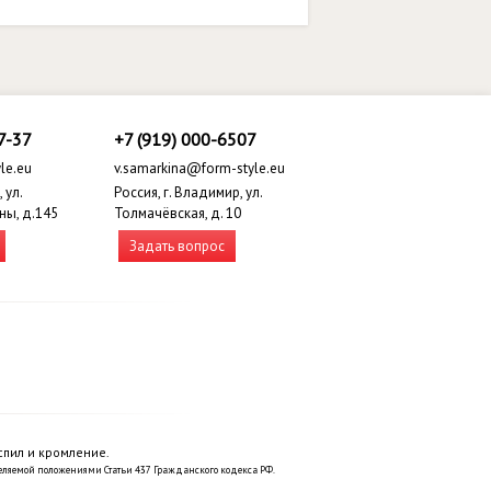
7-37
+7 (919) 000-6507
le.eu
v.samarkina@form-style.eu
 ул.
Россия, г. Владимир, ул.
ны, д.145
Толмачёвская, д. 10
Задать вопрос
спил и кромление.
еляемой положениями Статьи 437 Гражданского кодекса РФ.