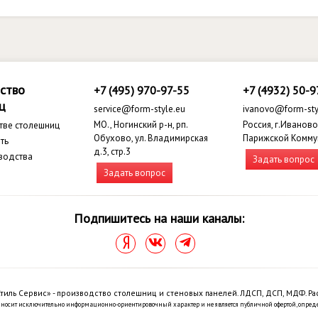
ство
+7 (495) 970-97-55
+7 (4932) 50-9
ц
service@form-style.eu
ivanovo@form-sty
МО., Ногинский р-н, рп.
Россия, г.Иваново,
тве столешниц
Обухово, ул. Владимирская
Парижской Комму
ть
д.3, стр.3
водства
Задать вопрос
Задать вопрос
Подпишитесь на наши каналы:
тиль Сервис» - производство столешниц и стеновых панелей. ЛДСП, ДСП, МДФ. Ра
 носит исключительно информационно-ориентировочный характер и не является публичной офертой, опред