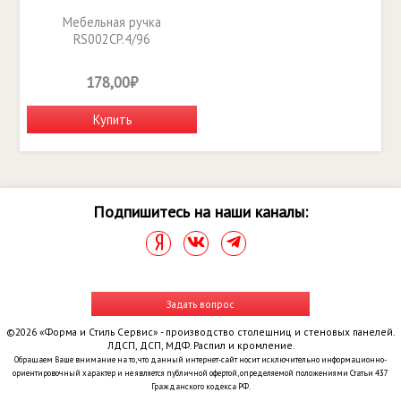
Мебельная ручка
RS002CP.4/96
178,00₽
Купить
Подпишитесь на наши каналы:
Задать вопрос
©2026 «Форма и Стиль Сервис» - производство столешниц и стеновых панелей.
ЛДСП, ДСП, МДФ. Распил и кромление.
Обращаем Ваше внимание на то, что данный интернет-сайт носит исключительно информационно-
ориентировочный характер и не является публичной офертой, определяемой положениями Статьи 437
Гражданского кодекса РФ.