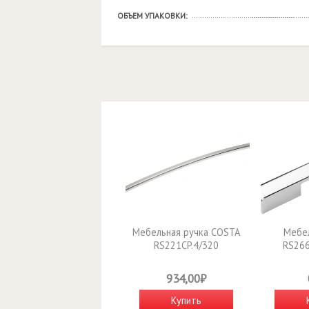
ОБЪЕМ УПАКОВКИ:
Мебельная ручка COSTA
Мебел
RS221CP.4/320
RS266
934,00₽
Купить