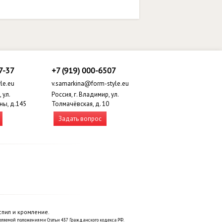
7-37
+7 (919) 000-6507
le.eu
v.samarkina@form-style.eu
 ул.
Россия, г. Владимир, ул.
ны, д.145
Толмачёвская, д. 10
Задать вопрос
спил и кромление.
еляемой положениями Статьи 437 Гражданского кодекса РФ.