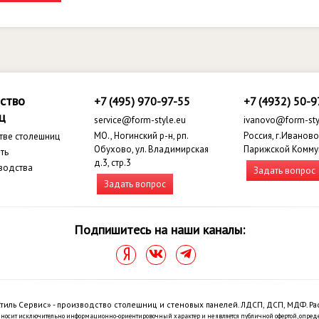
ство
+7 (495) 970-97-55
+7 (4932) 50-9
ц
service@form-style.eu
ivanovo@form-sty
МО., Ногинский р-н, рп.
Россия, г.Иваново,
тве столешниц
Обухово, ул. Владимирская
Парижской Комму
ть
д.3, стр.3
водства
Задать вопрос
Задать вопрос
Подпишитесь на наши каналы:
тиль Сервис» - производство столешниц и стеновых панелей. ЛДСП, ДСП, МДФ. Ра
 носит исключительно информационно-ориентировочный характер и не является публичной офертой, опред