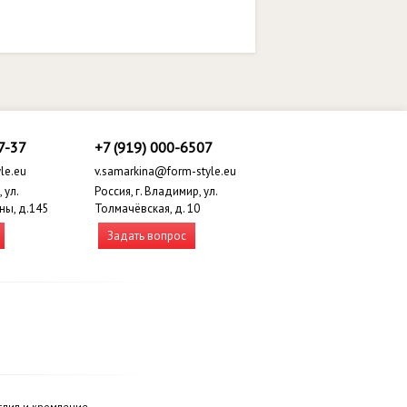
7-37
+7 (919) 000-6507
le.eu
v.samarkina@form-style.eu
 ул.
Россия, г. Владимир, ул.
ны, д.145
Толмачёвская, д. 10
Задать вопрос
спил и кромление.