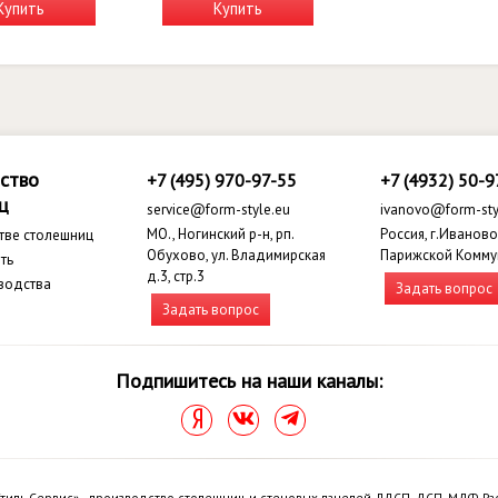
Купить
Купить
ство
+7 (495) 970-97-55
+7 (4932) 50-9
ц
service@form-style.eu
ivanovo@form-sty
МО., Ногинский р-н, рп.
Россия, г.Иваново,
тве столешниц
Обухово, ул. Владимирская
Парижской Комму
ть
д.3, стр.3
водства
Задать вопрос
Задать вопрос
Подпишитесь на наши каналы:
тиль Сервис» - производство столешниц и стеновых панелей. ЛДСП, ДСП, МДФ. Ра