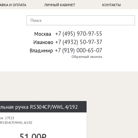
АВКА И ОПЛАТА
ЛИЧНЫЙ КАБИНЕТ
КОНТАКТЫ
+7 (495) 970-97-55
Москва
+7 (4932) 50-97-37
Иваново
+7 (919) 000-65-07
Владимир
Обратный звонок
льная ручка RS304CP/WWL.4/192
ра: 27523
 RS304CP/WWL.4/192
51,00₽