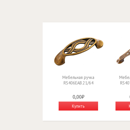
Мебельная ручка
Мебел
RS406EAB.21/64
RS40
0,00₽
Купить