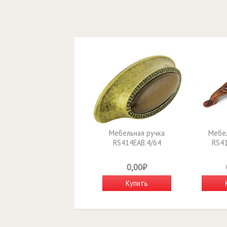
Мебельная ручка
Мебел
RS414EAB.4/64
RS41
0,00₽
Купить