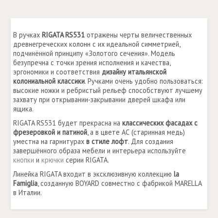
В ручках
RIGATA RS531
отражены черты величе­ственных
древнегреческих колонн с их иде­альной симметрией,
подчинённой принципу «Золотого сечения». Модель
безупречна с точки зрения исполнения и качества,
эргономики и соответствия
дизайну итальянской
колониальной класси­ки
. Ручками очень удобно пользоваться:
высокие ножки и ребристый рельеф способствуют лучшему
захвату при открывании-закрывании дверей шкафа или
ящика.
RIGATA RS531 будет прекрасна на
классических фасадах с
фрезеровкой и патиной
, а в цвете АС (старинная медь)
уместна на гарнитурах
в стиле лофт
. Для создания
завершённого образа мебели и интерьера используйте
кнопки
и
крючки
серии RIGATA.
Линейка RIGATA входит в эксклюзивную коллекцию
la
Famiglia
, созданную BOYARD совместно с фабрикой MARELLA
в Италии.