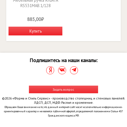
Мебельная ручка RIGATA
RS531MAB.1/128
885,00₽
Купить
Подпишитесь на наши каналы:
Задать вопрос
©2026 «Форма и Стиль Сервис» - производство столешниц и стеновых панелей.
ЛДСП, ДСП, МДФ. Распил и кромление.
Обращаем Ваше внимание на то, что данный интернет-сайт носит исключительно информационно-
ориентировочный характер и не является публичной офертой, определяемой положениями Статьи 437
Гражданского кодекса РФ.