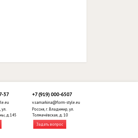
7-37
+7 (919) 000-6507
le.eu
v.samarkina@form-style.eu
 ул.
Россия, г. Владимир, ул.
ны, д.145
Толмачёвская, д. 10
Задать вопрос