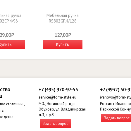
ьная ручка
Мебельная ручка
02CP.4/96
RS802GP.4/128
29,00₽
127,00₽
Купить
Купить
ство
+7 (495) 970-97-55
+7 (4932) 50-9
ц
service@form-style.eu
ivanovo@form-sty
МО., Ногинский р-н, рп.
Россия, г.Иваново,
тве столешниц
Обухово, ул. Владимирская
Парижской Комму
ть
д.3, стр.3
водства
Задать вопрос
Задать вопрос