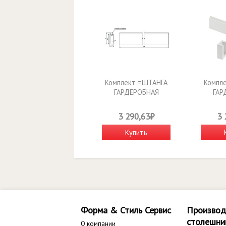
Комплект =ШТАНГА
Компл
ГАРДЕРОБНАЯ
ГАР
ПРЯМОУГОЛНАЯ с
ПРЯМ
антискользящей вставкой
антисколь
3 290,63₽
3 
12X32mm толш. 1,5mm
12X32mm
L=3m, + КРЕ - WG-RRPSET-
L=3m, + К
Купить
A-10
Форма & Стиль Сервис
Производ
столешни
О компании