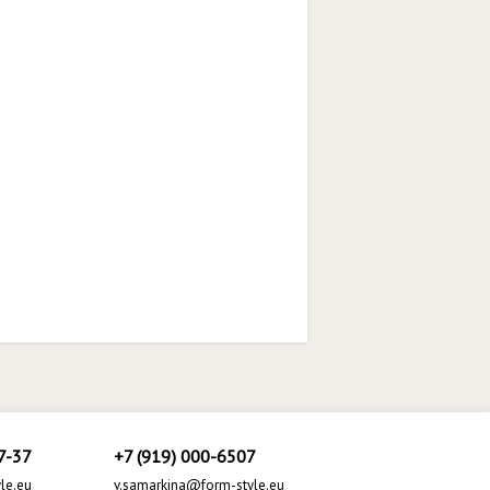
7-37
+7 (919) 000-6507
le.eu
v.samarkina@form-style.eu