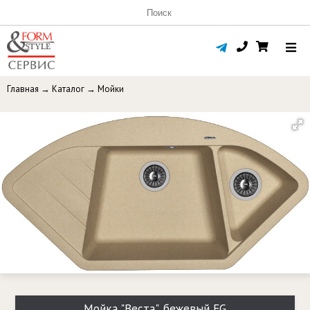
Главная
→
Каталог
→
Мойки
Мойка "Веста", бежевый FG