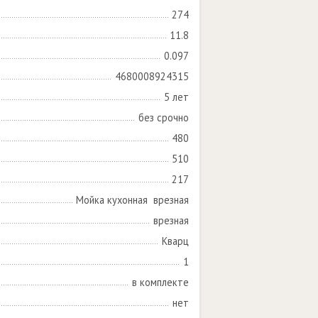
274
11.8
0.097
4680008924315
5 лет
без срочно
480
510
217
Мойка кухонная  врезная
врезная
Кварц
1
в комплекте
нет