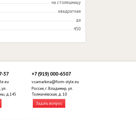
на столешницу
квадратная
да
450
7-37
+7 (919) 000-6507
le.eu
v.samarkina@form-style.eu
 ул.
Россия, г. Владимир, ул.
ны, д.145
Толмачёвская, д. 10
Задать вопрос