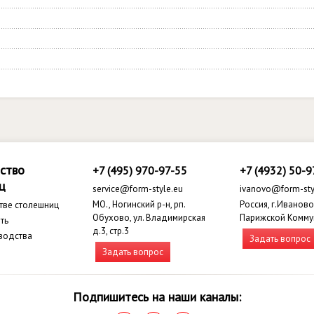
ство
+7 (495) 970-97-55
+7 (4932) 50-9
ц
service@form-style.eu
ivanovo@form-sty
МО., Ногинский р-н, рп.
Россия, г.Иваново,
тве столешниц
Обухово, ул. Владимирская
Парижской Комму
ть
д.3, стр.3
водства
Задать вопрос
Задать вопрос
Подпишитесь на наши каналы: