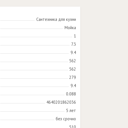
Сантехника для кухни
Мойка
1
7.3
9.4
562
562
279
9.4
0.088
4640201862036
5 лет
без срочно
510