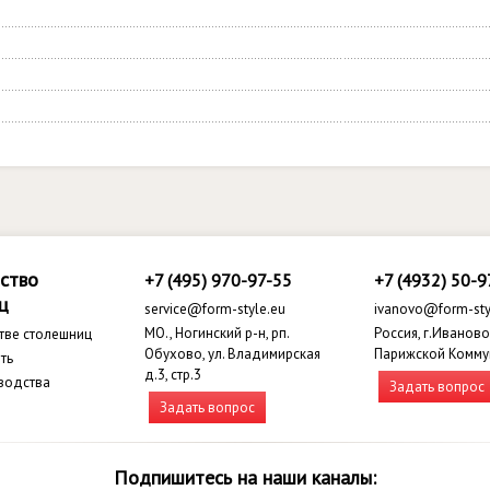
ство
+7 (495) 970-97-55
+7 (4932) 50-9
ц
service@form-style.eu
ivanovo@form-sty
МО., Ногинский р-н, рп.
Россия, г.Иваново,
тве столешниц
Обухово, ул. Владимирская
Парижской Комму
ть
д.3, стр.3
водства
Задать вопрос
Задать вопрос
Подпишитесь на наши каналы: