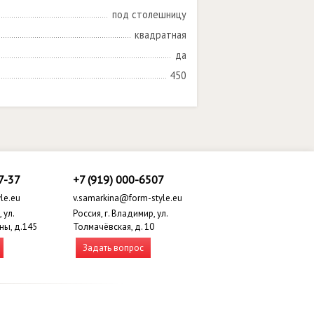
под столешницу
квадратная
да
450
7-37
+7 (919) 000-6507
le.eu
v.samarkina@form-style.eu
 ул.
Россия, г. Владимир, ул.
ны, д.145
Толмачёвская, д. 10
Задать вопрос