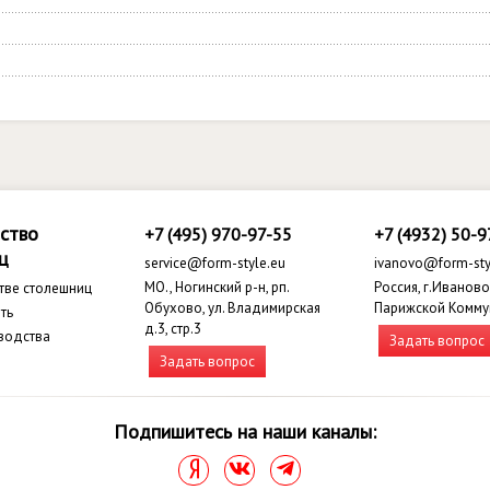
ство
+7 (495) 970-97-55
+7 (4932) 50-9
ц
service@form-style.eu
ivanovo@form-sty
МО., Ногинский р-н, рп.
Россия, г.Иваново,
тве столешниц
Обухово, ул. Владимирская
Парижской Комму
ть
д.3, стр.3
водства
Задать вопрос
Задать вопрос
Подпишитесь на наши каналы: