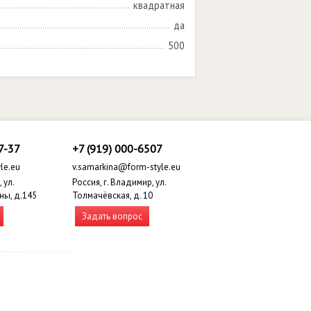
квадратная
да
500
7-37
+7 (919) 000-6507
le.eu
v.samarkina@form-style.eu
 ул.
Россия, г. Владимир, ул.
ны, д.145
Толмачёвская, д. 10
Задать вопрос