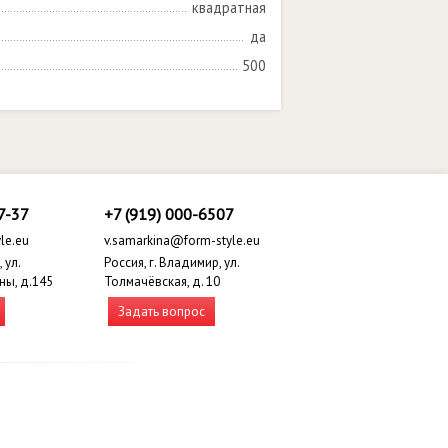
квадратная
да
500
7-37
+7 (919) 000-6507
le.eu
v.samarkina@form-style.eu
 ул.
Россия, г. Владимир, ул.
ны, д.145
Толмачёвская, д. 10
Задать вопрос