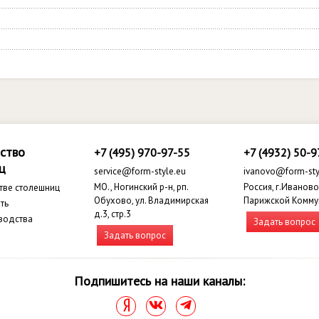
ство
+7 (495) 970-97-55
+7 (4932) 50-9
ц
service@form-style.eu
ivanovo@form-sty
МО., Ногинский р-н, рп.
Россия, г.Иваново,
тве столешниц
Обухово, ул. Владимирская
Парижской Комму
ть
д.3, стр.3
водства
Задать вопрос
Задать вопрос
Подпишитесь на наши каналы: