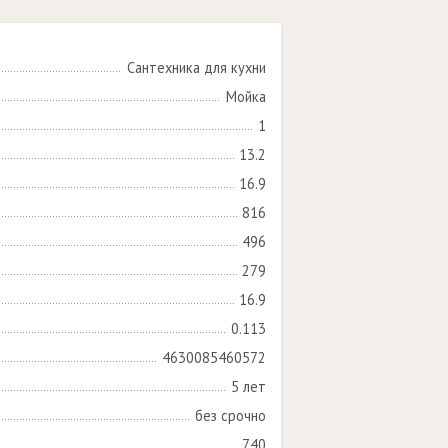
Сантехника для кухни
Мойка
1
13.2
16.9
816
496
279
16.9
0.113
4630085460572
5 лет
без срочно
740