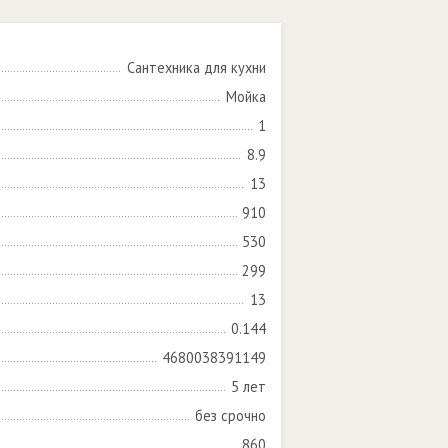
Сантехника для кухни
Мойка
1
8.9
13
910
530
299
13
0.144
4680038391149
5 лет
без срочно
860