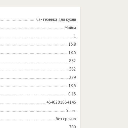
Сантехника для кухни
Мойка
1
13.8
18.5
832
562
279
18.5
0.13
4640201864146
5 лет
без срочно
780